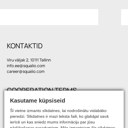
KONTAKTID
Viru väljak 2, 10111 Tallinn
info.ee@squalio.com
career@squalio.com
COOPERATION TERMS
Kasutame küpsiseid
Šī vietne izmanto sīkdatnes, lai nodrošinātu vislabāko
FIND US ON SOCIAL MEDIA
pieredzi. Sīkdatnes ir mazi teksta faili, ko glabājat savā
ierīcē un kas sniedz mums informāciju par jūsu
pārlūkošanas paradumiem. Mēs izmantojam šīs sīkdatnes,