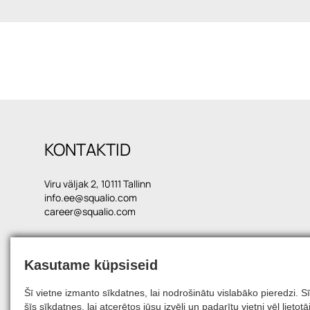
KONTAKTID
Viru väljak 2, 10111 Tallinn
info.ee@squalio.com
career@squalio.com
Kasutame küpsiseid
© 2026, SQUALIO
Šī vietne izmanto sīkdatnes, lai nodrošinātu vislabāko pieredzi.
šīs sīkdatnes, lai atcerētos jūsu izvēli un padarītu vietni vēl liet