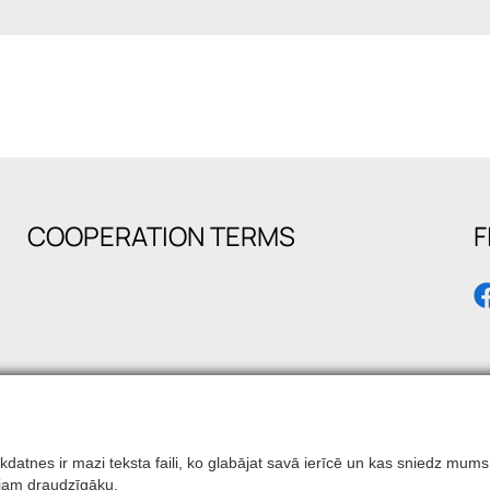
COOPERATION TERMS
F
 Sīkdatnes ir mazi teksta faili, ko glabājat savā ierīcē un kas sniedz 
otājam draudzīgāku.