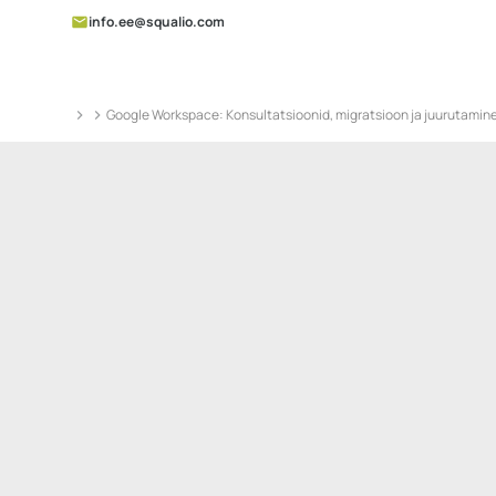
info.ee@squalio.com
Google Workspace: Konsultatsioonid, migratsioon ja juurutamin