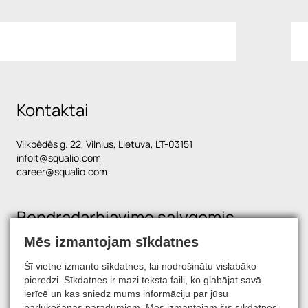
Kontaktai
Vilkpėdės g. 22, Vilnius, Lietuva, LT-03151
infolt@squalio.com
career@squalio.com
Bendradarbiavimo sąlygomis
Mēs izmantojam sīkdatnes
Šī vietne izmanto sīkdatnes, lai nodrošinātu vislabāko
Raskite mus socialiniuose tinkluose
pieredzi. Sīkdatnes ir mazi teksta faili, ko glabājat savā
ierīcē un kas sniedz mums informāciju par jūsu
pārlūkošanas paradumiem. Mēs izmantojam šīs sīkdatnes,