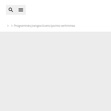
Atidarykite pasaulinę paiešką
Atidarykite pagrindinį meniu
Programinės įrangos licencijavimo vertinimas