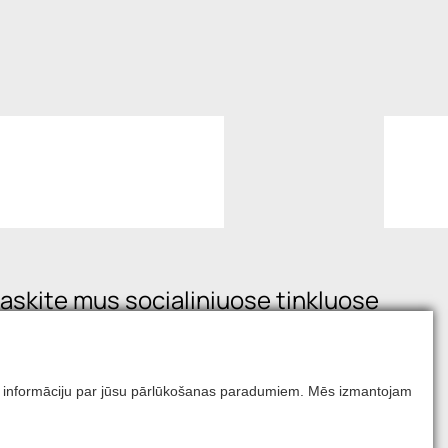
askite mus socialiniuose tinkluose
mums informāciju par jūsu pārlūkošanas paradumiem. Mēs izmantojam