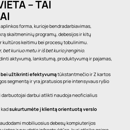
IETA – TAI
AI
ro aplinkos forma, kurioje bendradarbiavimas,
ikrą skaitmeninių programų, debesijos ir kitų
 ir kultūros keitimu bei procesų tobulinimu.
, bet kuriuo metu ir iš bet kurio įrenginio.
didinti aktyvumą, lankstumą, produktyvumą ir pajamas,
us bei užtikrinti efektyvumą
tūkstantmečio ir Z kartos
os segmentą ir yra įpratusios prie intensyvaus ryšio
 darbuotojai darbui atlikti naudoja neoficialius
, kad
sukurtumėte į klientą orientuotą verslo
 naudodami mobiliuosius debesų kompiuterijos