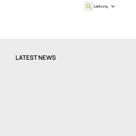
Lietuvių
POPULIARIAUSIOS PASLAUGOS
ARTĖJANTYS RENGINIAI
LATEST VACANCIES
LATEST NEWS