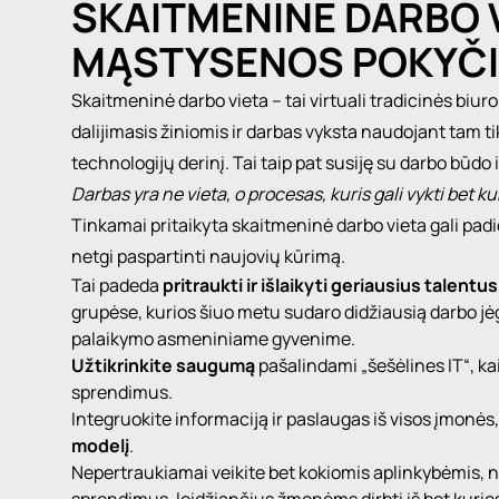
SKAITMENINĖ DARBO V
MĄSTYSENOS POKYČI
Skaitmeninė darbo vieta – tai virtuali tradicinės biu
dalijimasis žiniomis ir darbas vyksta naudojant tam t
technologijų derinį. Tai taip pat susiję su darbo būdo
Darbas yra ne vieta, o procesas, kuris gali vykti bet kur
Tinkamai pritaikyta skaitmeninė darbo vieta gali pa
netgi paspartinti naujovių kūrimą.
Tai padeda
pritraukti ir išlaikyti geriausius talent
grupėse, kurios šiuo metu sudaro didžiausią darbo jėg
palaikymo asmeniniame gyvenime.
Užtikrinkite saugumą
pašalindami „šešėlines IT“, kai
sprendimus.
Integruokite informaciją ir paslaugas iš visos įmonės
modelį
.
Nepertraukiamai veikite bet kokiomis aplinkybėmis,