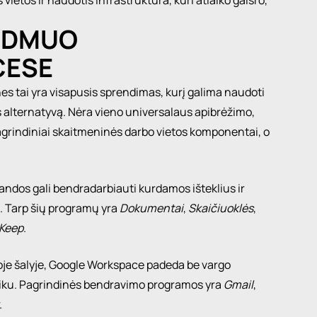
vietos ir naudotis infrastruktūra, kuri atlaiko gaisro,
AIDMUO
CESE
es tai yra visapusis sprendimas, kurį galima naudoti
s alternatyvą. Nėra vieno universalaus apibrėžimo,
pagrindiniai skaitmeninės darbo vietos komponentai, o
dos gali bendradarbiauti kurdamos išteklius ir
. Tarp šių programų yra
Dokumentai
,
Skaičiuoklės
,
Keep
.
itoje šalyje, Google Workspace padeda be vargo
laiku. Pagrindinės bendravimo programos yra
Gmail
,
.