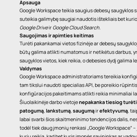
Apsauga
Google Workspace teikia saugius debesų saugyklos s
suteikia galimybę saugiai naudotis ištekliais bet kurioje 
Google Drive
ir
Google Cloud Search
.
Saugojimas ir apimties keitimas
Turėti pakankamai vietos fizinėje ar debesų saugykl
būtų galima atlikti numatomus ir netikėtus darbus, yr
saugyklos vietos, kiek reikia, o debesies dydį galima le
Valdymas
Google Workspace administratoriams tereikia konfig
tam tikslui naudoti specialias API, be poreikio rūpinti
konfigūracijos pakeitimams atlikti reikia minimaliai la
Šiuolaikinėje darbo vietoje
nepakanka tiesiog turėti
patogumą
,
lankstumą
,
saugumą
ir
efektyvumą
, ta
labai svarbi šios skaitmeninimo tendencijos dalis, n
todėl tiek daug įmonių renkasi „Google Workspace“ – ja
kurių reikia, kad bet kuris įmonės savininkas ar vadov