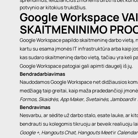
sprendimus, leidžiančius žmonėms dirbti iš bet kurios 
potvynio ar kitokius trukdžius.
Google Workspace V
SKAITMENINIMO PRO
Google Workspace
papildo skaitmeninę darbo vietą, n
kartu su esama įmonės IT infrastruktūra arba kaip jo
kas sudaro skaitmeninę darbo vietą, tačiau yra keli 
Google Workspace patogiai gali apimti daugelį iš jų.
Bendradarbiavimas
Naudodamos Google Workspace net didžiausios koman
medžiagą taip greitai, kaip maža pradedančioji įmonė
Formos
,
Skaidrės
,
App Maker
,
Svetainės
,
Jamboard
ir
Bendravimas
Nesvarbu, ar sėdite už darbo stalo, esate lauke, ar k
bendrauti su kolegomis tikruoju ar beveik realiuoju 
Google +
,
Hangouts Chat
,
Hangouts Meet
ir
Calendar