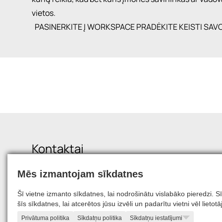
vietos.
PASINERKITE Į WORKSPACE
PRADĖKITE KEISTI SAV
Kontaktai
Mēs izmantojam sīkdatnes
Vilkpėdės g. 22, Vilnius, Lietuva, LT-03151
infolt@squalio.com
career@squalio.com
Šī vietne izmanto sīkdatnes, lai nodrošinātu vislabāko pieredzi.
šīs sīkdatnes, lai atcerētos jūsu izvēli un padarītu vietni vēl liet
Privātuma politika
Sīkdatņu politika
Sīkdatņu iestatījumi