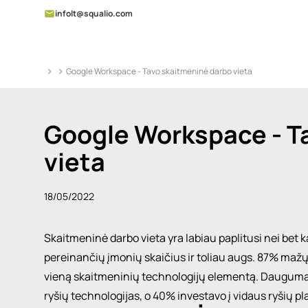
infolt@squalio.com
Google Workspace - Tavo skaitmeninė darbo vieta
Google Workspace - T
vieta
18/05/2022
Skaitmeninė darbo vieta yra labiau paplitusi nei bet 
pereinančių įmonių skaičius ir toliau augs.
87% mažų
vieną skaitmeninių technologijų elementą. Dauguma 
ryšių technologijas, o 40% investavo į vidaus ryšių p