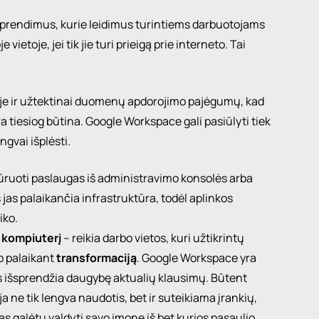
prendimus, kurie leidimus turintiems darbuotojams
vietoje, jei tik jie turi prieigą prie interneto. Tai
oje ir užtektinai duomenų apdorojimo pajėgumų, kad
a tiesiog būtina. Google Workspace gali pasiūlyti tiek
ngvai išplėsti.
ūruoti paslaugas iš administravimo konsolės arba
s jas palaikančia infrastruktūra, todėl aplinkos
iko.
 kompiuterį
– reikia darbo vietos, kuri užtikrintų
ip palaikant
transformaciją
. Google Workspace yra
es išsprendžia daugybę aktualių klausimų. Būtent
 ne tik lengva naudotis, bet ir suteikiama įrankių,
as galėtų valdyti savo įmonę iš bet kurios pasaulio