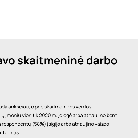
avo skaitmeninė darbo
kada anksčiau, o prie skaitmeninės veiklos
jų įmonių
vien tik 2020 m. įdiegė arba atnaujino bent
respondentų (58%) įsigijo arba atnaujino vaizdo
latformas.