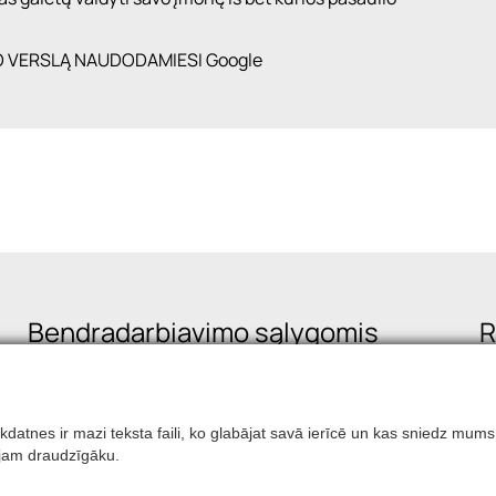
O VERSLĄ NAUDODAMIESI Google
Bendradarbiavimo sąlygomis
R
 Sīkdatnes ir mazi teksta faili, ko glabājat savā ierīcē un kas sniedz 
otājam draudzīgāku.