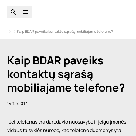
Atidarykite pasaulinę paiešką
Atidarykite pagrindinį meniu
Kaip BDAR paveiks kontaktų sąrašą mobiliajame telefone?
Kaip BDAR paveiks
kontaktų sąrašą
mobiliajame telefone?
14/12/2017
Jei telefonas yra darbdavio nuosavybė ir jeigu įmonės
vidaus taisyklės nurodo, kad telefono duomenys yra