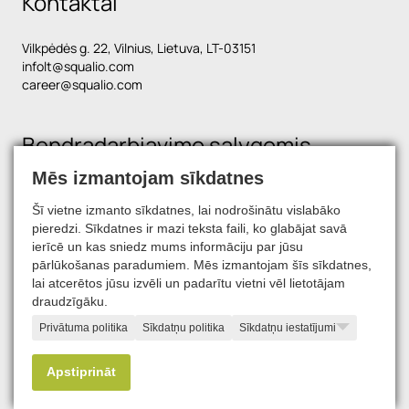
Kontaktai
Vilkpėdės g. 22, Vilnius, Lietuva, LT-03151
infolt@squalio.com
career@squalio.com
Bendradarbiavimo sąlygomis
Mēs izmantojam sīkdatnes
Šī vietne izmanto sīkdatnes, lai nodrošinātu vislabāko
Raskite mus socialiniuose tinkluose
pieredzi. Sīkdatnes ir mazi teksta faili, ko glabājat savā
ierīcē un kas sniedz mums informāciju par jūsu
pārlūkošanas paradumiem. Mēs izmantojam šīs sīkdatnes,
lai atcerētos jūsu izvēli un padarītu vietni vēl lietotājam
draudzīgāku.
Privātuma politika
Sīkdatņu politika
Sīkdatņu iestatījumi
© 2026, SQUALIO
Apstiprināt