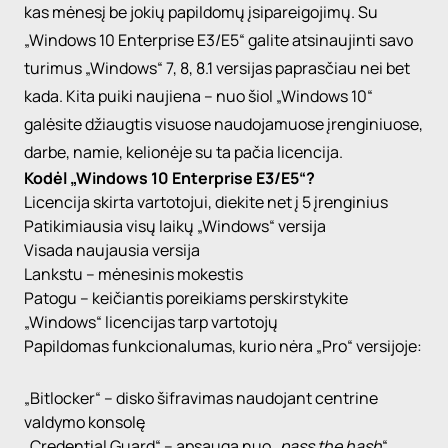
kas mėnesį be jokių papildomų įsipareigojimų. Su
„Windows
10
Enterprise
E3/E5“ galite atsinaujinti savo
turimus
„Windows
“ 7, 8, 8.1 versijas paprasčiau nei bet
kada. Kita puiki naujiena – nuo šiol
„Windows
10“
galėsite džiaugtis visuose naudojamuose įrenginiuose,
darbe, namie, kelionėje su ta pačia licencija.
Kodėl
„Windows 10
Enterprise E3/E5“
?
Licencija skirta vartotojui, diekite net į 5 įrenginius
Patikimiausia visų laikų
„Windows
“ versija
Visada naujausia versija
Lankstu – mėnesinis mokestis
Patogu – keičiantis poreikiams perskirstykite
„Windows
“ licencijas tarp vartotojų
Papildomas funkcionalumas, kurio nėra
„Pro
“ versijoje:
„Bitlocker
“ – disko šifravimas naudojant centrine
valdymo konsolę
„Credential
Guard
“ – apsauga nuo „
pass
the
hash
“