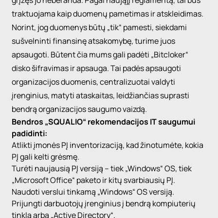
grįžęs jo neberanda. Pagal naująjį reglamentą, tai bus
traktuojama kaip duomenų pametimas ir atskleidimas.
Norint, jog duomenys būtų
„tik
“ pamesti, siekdami
sušvelninti finansinę atsakomybę, turime juos
apsaugoti. Būtent čia mums gali padėti
„Bitcloker
“
disko šifravimas ir apsauga. Tai padės apsaugoti
organizacijos duomenis, centralizuotai valdyti
įrenginius, matyti ataskaitas, leidžiančias suprasti
bendrą organizacijos saugumo vaizdą.
Bendros
„SQUALIO
“ rekomendacijos IT saugumui
padidinti:
Atlikti įmonės
PĮ
inventorizaciją
, kad žinotumėte, kokia
PĮ
gali kelti grėsmę.
Turėti naujausią
PĮ
versiją – tiek
„Windows
“ OS, tiek
„Microsoft
Office“ paketo ir kitų svarbiausių
PĮ
.
Naudoti verslui tinkamą
„Windows
“ OS versiją.
Prijungti darbuotojų įrenginius į bendrą kompiuterių
tinklą arba
„Active
Directory
“.