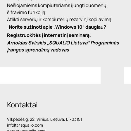
Nešiojamiems kompiuteriams įjungti duomenų
šifravimo funkciją.
Atlikti serverių ir kompiuterių rezervinį kopijavimą.
Norite sužinoti apie
„Windows
10“ daugiau?
Registruokitės į
internetinį seminarą
.
Arnoldas Svirskis
„SQUALIO Lietuva
“ Programinės
įrangos sprendimų vadovas
Kontaktai
Vilkpėdės g. 22, Vilnius, Lietuva, LT-03151
infolt@squalio.com
career@squalio.com