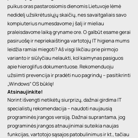
puikus oras pastarosiomis dienomis Lietuvoje lėmė
nedidelį užsikrėtusiųjų skaičių, nes savaitgaliais savo
kompiuterius numesdavome į šalį ir mieliau
praleisdavome laiką gryname ore. O galbūt esame gerai
pasiruošę ir nepriekaištinga vartotojų IT higiena mums
leidžia ramiai miegoti? Aš visgi likčiau prie pirmojo
varianto ir siūlyčiau nelaukti, kol kaimynas pasiguos
apie hieroglifus dokumentuose. Rekomenduoju
užsiimti prevencija ir pradėti nuo pagrindų – pasitikrinti
„Windows
“ OS būklę!
Atsinaujinkite!
Norint išvengti netikėtų siurprizų, dažnai girdima IT
specialistų rekomendacija – naudoti naujausią
programinės įrangos versiją. Dažnai suprantama, jog
programinės įrangos atnaujinimai suteikia naujas
funkcijas, vartotojo sąsajos patobulinimus ir kt., tačiau