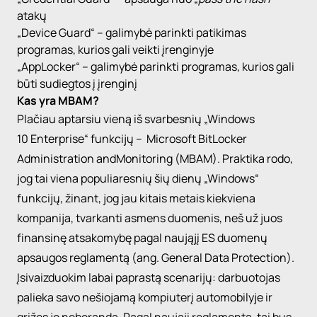
atakų
„Device
Guard
“ – galimybė parinkti patikimas
programas, kurios gali veikti įrenginyje
„AppLocker
“ – galimybė parinkti programas, kurios gali
būti sudiegtos į įrenginį
Kas yra MBAM?
Plačiau aptarsiu vieną iš svarbesnių
„Windows
10
Enterprise“
funkcijų –
Microsoft
BitLocker
Administration
and
Monitoring
(
MBAM
)
. Praktika rodo,
jog tai viena populiaresnių šių dienų
„Windows
“
funkcijų, žinant, jog jau kitais metais kiekviena
kompanija, tvarkanti asmens duomenis, neš už juos
finansinę atsakomybę pagal naująjį ES duomenų
apsaugos reglamentą (
ang
.
General
Data
Protection
).
Įsivaizduokim labai paprastą scenarijų: darbuotojas
palieka savo nešiojamą kompiuterį automobilyje ir