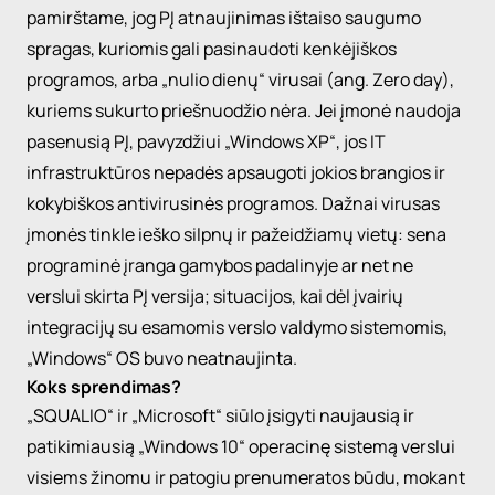
pamirštame, jog
PĮ
atnaujinimas ištaiso saugumo
spragas, kuriomis gali pasinaudoti
kenkėjiškos
programos, arba
„nulio
dienų“ virusai (
ang
.
Zero
day
),
kuriems sukurto priešnuodžio nėra.
Jei įmonė naudoja
pasenusią
PĮ
, pavyzdžiui
„Windows
XP
“, jos IT
infrastruktūros nepadės apsaugoti jokios brangios ir
kokybiškos antivirusinės programos. Dažnai virusas
įmonės tinkle ieško silpnų ir pažeidžiamų vietų: sena
programinė įranga gamybos padalinyje ar net ne
verslui skirta
PĮ
versija; situacijos, kai dėl įvairių
integracijų su esamomis verslo valdymo sistemomis,
„Windows
“ OS buvo neatnaujinta.
Koks sprendimas?
„SQUALIO
“ ir
„Microsoft
“ siūlo įsigyti naujausią ir
patikimiausią
„Windows
10“ operacinę sistemą verslui
visiems žinomu ir patogiu prenumeratos būdu, mokant