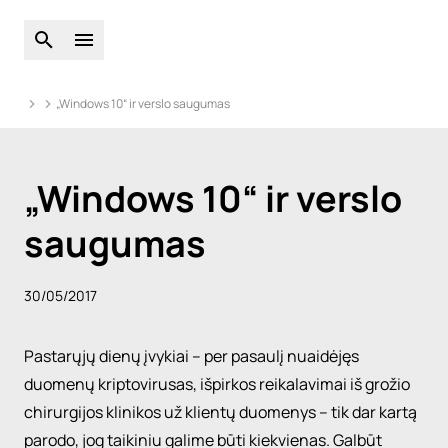
Atidarykite pasaulinę paiešką
Atidarykite pagrindinį meniu
„Windows 10“ ir verslo saugumas
„Windows 10“ ir verslo
saugumas
30/05/2017
Pastarųjų dienų įvykiai – per pasaulį nuaidėjęs
duomenų
kripto
virusas, išpirkos reikalavimai iš grožio
chirurgijos klinikos už klientų duomenys – tik dar kartą
parodo, jog taikiniu galime būti kiekvienas.
Galbūt