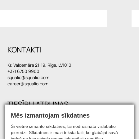
KONTAKTI
Kr. Valdemāra 21-19, Rīga, LV1010
+371 6750 9900
squalio@squalio.com
career@squalio.com
TIESĪBU ATRUNAS
Mēs izmantojam sīkdatnes
Šī vietne izmanto sīkdatnes, lai nodrošinātu vislabāko
SATIECIET MŪS SOCIĀLAJOS TĪKLOS
pieredzi. Sīkdatnes ir mazi teksta faili, ko glabājat savā
ierīcē un kas sniedz mums informāciju par jūsu