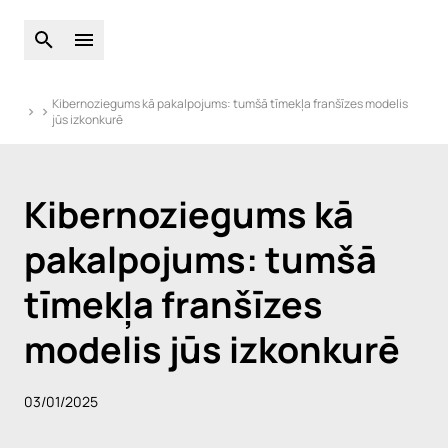
Atveriet globālo meklēšanu
Atveriet galveno izvēlni
Kibernoziegums kā pakalpojums: tumšā tīmekļa franšīzes modelis
jūs izkonkurē
Kibernoziegums kā
pakalpojums: tumšā
tīmekļa franšīzes
modelis jūs izkonkurē
03/01/2025