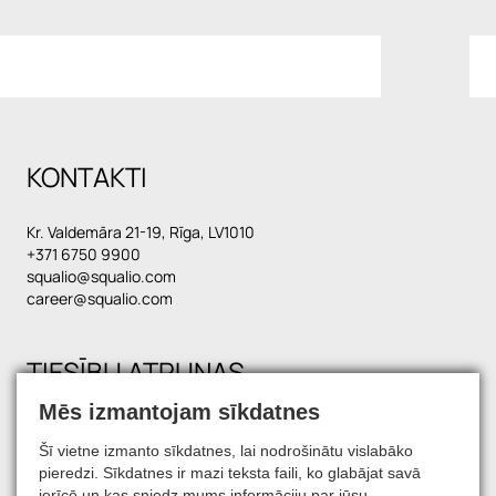
KONTAKTI
Kr. Valdemāra 21-19, Rīga, LV1010
+371 6750 9900
squalio@squalio.com
career@squalio.com
TIESĪBU ATRUNAS
Mēs izmantojam sīkdatnes
Šī vietne izmanto sīkdatnes, lai nodrošinātu vislabāko
SATIECIET MŪS SOCIĀLAJOS TĪKLOS
pieredzi. Sīkdatnes ir mazi teksta faili, ko glabājat savā
ierīcē un kas sniedz mums informāciju par jūsu