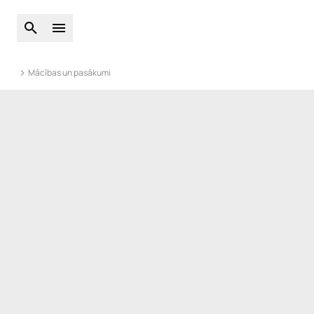
Atveriet globālo meklēšanu
Atveriet galveno izvēlni
Mācības un pasākumi