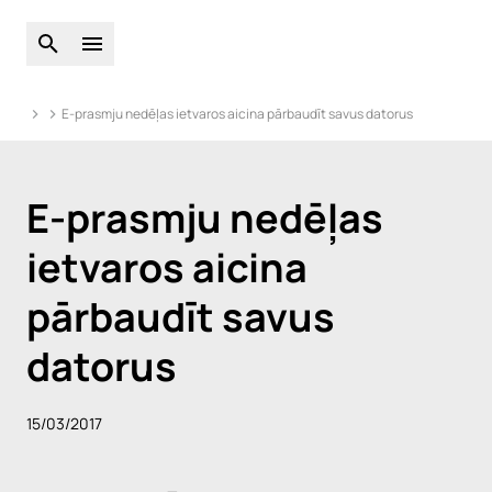
Atveriet globālo meklēšanu
Atveriet galveno izvēlni
E-prasmju nedēļas ietvaros aicina pārbaudīt savus datorus
E-prasmju nedēļas
ietvaros aicina
pārbaudīt savus
datorus
15/03/2017