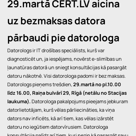
29.martā CERT.LV aicina
uz bezmaksas datora
pārbaudi pie datorologa
Datorologs ir IT drošības speciālists, kurš var
diagnosticēt un, ja iespējams, novērst e-slimības un
ļaunatūras datorā un sniegt konsultācijas kā pasargāt
datoru nākotnē. Visi datorologa padomi ir bez maksas.
Datorologs pieņems trešdien,
29.martā no pl.10.00
līdz 16.00, Raiņa bulvārī 29, Rīgā (netālu no Stacijas
laukuma).
Datorologa pakalpojums pieejams jebkuram
datorlietotājam, kurš vēlas pārliecināties, ka viņa
dators nav inficēts, kā arī tiem, kas vēlas izārstēt
datoru no iegūtiem datorvīrusiem. Datorologa
konsultācija palīdz arī tiem, kuri nezin kā pasargāt savu