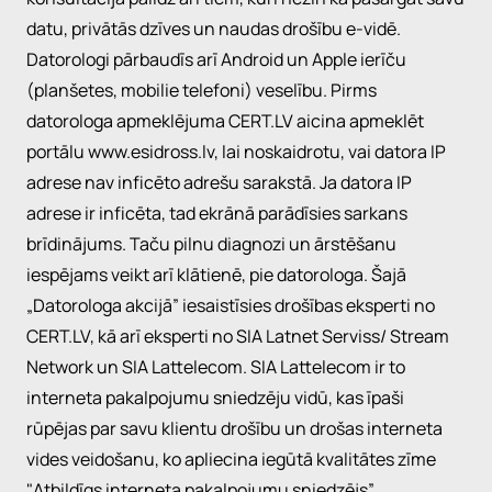
datu, privātās dzīves un naudas drošību e-vidē.
Datorologi pārbaudīs arī Android un Apple ierīču
(planšetes, mobilie telefoni) veselību. Pirms
datorologa apmeklējuma CERT.LV aicina apmeklēt
portālu www.esidross.lv, lai noskaidrotu, vai datora IP
adrese nav inficēto adrešu sarakstā. Ja datora IP
adrese ir inficēta, tad ekrānā parādīsies sarkans
brīdinājums. Taču pilnu diagnozi un ārstēšanu
iespējams veikt arī klātienē, pie datorologa. Šajā
„Datorologa akcijā” iesaistīsies drošības eksperti no
CERT.LV, kā arī eksperti no SIA Latnet Serviss/ Stream
Network un SIA Lattelecom. SIA Lattelecom ir to
interneta pakalpojumu sniedzēju vidū, kas īpaši
rūpējas par savu klientu drošību un drošas interneta
vides veidošanu, ko apliecina iegūtā kvalitātes zīme
"
Atbildīgs interneta pakalpojumu sniedzējs
”.