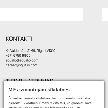
KONTAKTI
Kr. Valdemāra 21-19, Rīga, LV1010
+371 6750 9900
squalio@squalio.com
career@squalio.com
TIESĪBU ATRUNAS
Mēs izmantojam sīkdatnes
Šī vietne izmanto sīkdatnes, lai nodrošinātu vislabāko
SATIECIET MŪS SOCIĀLAJOS TĪKLOS
pieredzi. Sīkdatnes ir mazi teksta faili, ko glabājat savā
ierīcē un kas sniedz mums informāciju par jūsu