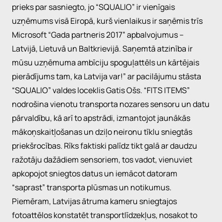
prieks par sasniegto, jo “SQUALIO” ir vienīgais
uzņēmums visā Eiropā, kurš vienlaikus ir saņēmis trīs
Microsoft “Gada partneris 2017” apbalvojumus –
Latvijā, Lietuvā un Baltkrievijā. Saņemtā atzinība ir
mūsu uzņēmuma ambīciju spoguļattēls un kārtējais
pierādījums tam, ka Latvija var!” ar pacilājumu stāsta
“SQUALIO” valdes loceklis Gatis Ošs. “FITS ITEMS”
nodrošina vienotu transporta nozares sensoru un datu
pārvaldību, kā arī to apstrādi, izmantojot jaunākās
mākoņskaitļošanas un dziļo neironu tīklu sniegtās
priekšrocības. Rīks faktiski palīdz tikt galā ar daudzu
ražotāju dažādiem sensoriem, tos vadot, vienuviet
apkopojot sniegtos datus un iemācot datoram
“saprast” transporta plūsmas un notikumus.
Piemēram, Latvijas ātruma kameru sniegtajos
fotoattēlos konstatēt transportlīdzekļus, nosakot to