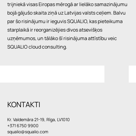
trijniekā visas Eiropas mērogā ar lielāko samazinājumu
bojā gājušo skaita ziņā uz Latvijas valsts ceļiem. Balvu
par šo risinājumu ir ieguvis SQUALIO, kas pieteikuma
starplaikā ir reorganizējies divos atsevišķos
uzņēmumos, un tālāko šī risinājuma attīstību veic
SQUALIO cloud consulting.
KONTAKTI
Kr. Valdemāra 21-19, Rīga, LV1010
+371 6750 9900
squalio@squalio.com