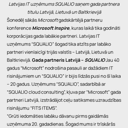
Latvijas IT uzņēmums SQUALIO saņem gada partnera
titulu Latvijā, Lietuvā un Baltkrievijā
Šonedēļ sākās
Microsoft
gadskārtējā partneru
konference
Microsoft Inspire
, kuras laikā tika godināti
korporācijas gada labākie partneri. Latvijas IT
uzņēmums “
SQUALIO
” šogad tika atzīts par labāko
partneri vienlaicīgi trijās valstīs – Latvijā, Lietuvā un
Baltkrievijā.
Gada partneris Latvijā –
SQUALIO
Jau 40
gadus “Microsoft” nodrošina pasauli ar dažādiem IT
risinājumiem un “SQUALIO” ir bijis līdzās pusi no šī laika
– 20 gadus. Uzņēmums “SQUALIO”, sadarbībā ar
“SQUALIO cloud consulting”, kļuva par “Microsoft” gada
partneri Latvijā, izstrādājot ceļu satiksmes uzraudzības
risinājumu “FITS ITEMS”.
“Grūti iedomāties labāku dāvanu pirms gaidāmās
uzņēmuma 20. gadadienas. Šogad mums ir trīskāršs