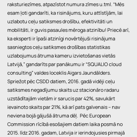
raksturiezīmes, atpazīstot numura zīmes u.tml. “Mēs
esam ļoti gandarīti, ka risinājums, kuru attīstījām, lai
uzlabotu ceļu satiksmes drošību, efektivitāti un
mobilitāti, ir guvis pasaules mēroga atzinību! Priecē arī,
ka eksperti ir īpaši atzinīgi novērtējuši risinājuma
sasniegtos ceļu satiksmes drošības statistikas
uzlabojumus ātruma kameru izvietošanas vietās
Latvijā,” gandarīts par panākumu ir “SQUALIO cloud
consulting” valdes loceklis Aigars Jaundālders.
Spriežot pēc CSDD datiem, 2016. gadā vidēji ceļu
satiksmes negadījumu skaits uz stacionāro radaru
uzstādītajām vietām ir sarucis par 42%, savukārt
ievainoto skaits par 21%, kā arī pats galvenais – nav
neviena bojā gājušā ātruma dēļ. Pēc European
Commission rīcībā esošajiem datiem laika posmā no
2015. līdz 2016. gadam, Latvija ir ierindojusies pirmajā