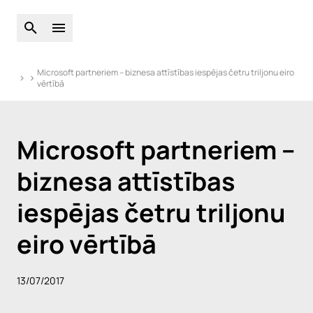
Atveriet globālo meklēšanu
Atveriet galveno izvēlni
Microsoft partneriem – biznesa attīstības iespējas četru triljonu eiro
vērtībā
Microsoft partneriem –
biznesa attīstības
iespējas četru triljonu
eiro vērtībā
13/07/2017