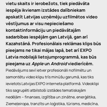
vietu skaits ir ierobežots, tiek piedāvāta
iespēja ikvienam izstādes dalībniekam
apskatīt Latvijas uzņēmēju uzfilmētos video
vēstījumus ar visu nepieciešamo
kontaktinformāciju un piedāvātajām
sadarbības iespējām gan Latvijā, gan arī
Kazahstānā. Profesionālais reklāmas klips būs
pieejams ne tikai mājas lapā, bet arī EXPO
Latvia mobilajā lietojumprogrammā, kas būs
pieejama uz
Apple
un
Android
viedierīcēm.
Piedāvājums sevī ietver profesionāli nofilmētu un
samontētu video klipu trīs minūšu garumā, kas tiks
ievietots Latvijas EXPO
interneta platformā
. Videoklipi
tiks sagrupēti atbilstoši izstādes tematiskajām
nedēļām – finanses, izglītība un zinātne, enerģētika,
Ziemeļeiropa, tranzīts un loģistika, tūrisms, medicīna,