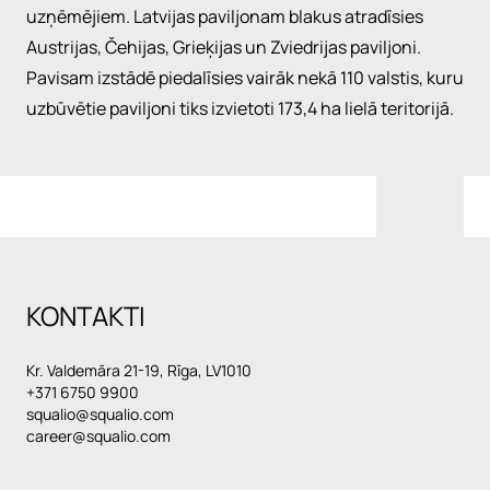
uzņēmējiem. Latvijas paviljonam blakus atradīsies
Austrijas, Čehijas, Grieķijas un Zviedrijas paviljoni.
Pavisam izstādē piedalīsies vairāk nekā 110 valstis, kuru
uzbūvētie paviljoni tiks izvietoti 173,4 ha lielā teritorijā.
KONTAKTI
Kr. Valdemāra 21-19, Rīga, LV1010
+371 6750 9900
squalio@squalio.com
career@squalio.com