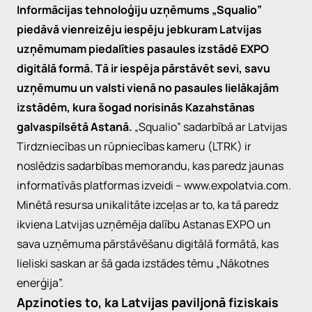
Informācijas tehnoloģiju uzņēmums „Squalio”
piedāvā vienreizēju iespēju jebkuram Latvijas
uzņēmumam piedalīties pasaules izstādē EXPO
digitālā formā. Tā ir iespēja pārstāvēt sevi, savu
uzņēmumu un valsti vienā no pasaules lielākajām
izstādēm, kura šogad norisinās Kazahstānas
galvaspilsētā Astanā.
„Squalio” sadarbībā ar Latvijas
Tirdzniecības un rūpniecības kameru (LTRK) ir
noslēdzis sadarbības memorandu, kas paredz jaunas
informatīvās platformas izveidi –
www.expolatvia.com
.
Minētā resursa unikalitāte izceļas ar to, ka tā paredz
ikviena Latvijas uzņēmēja dalību Astanas EXPO un
sava uzņēmuma pārstāvēšanu digitālā formātā, kas
lieliski saskan ar šā gada izstādes tēmu „Nākotnes
enerģija”.
Apzinoties to, ka Latvijas paviljonā fiziskais