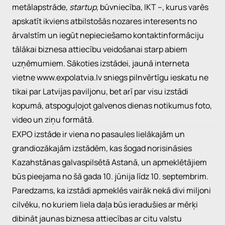
metālapstrāde,
startup
, būvniecība, IKT –, kurus varēs
apskatīt ikviens atbilstošās nozares interesents no
ārvalstīm un iegūt nepieciešamo kontaktinformāciju
tālākai biznesa attiecību veidošanai starp abiem
uzņēmumiem. Sākoties izstādei, jaunā interneta
vietne
www.expolatvia.lv
sniegs pilnvērtīgu ieskatu ne
tikai par Latvijas paviljonu, bet arī par visu izstādi
kopumā, atspoguļojot galvenos dienas notikumus foto,
video un ziņu formātā.
EXPO izstāde ir viena no pasaules lielākajām un
grandiozākajām izstādēm, kas šogad norisināsies
Kazahstānas galvaspilsētā Astanā, un apmeklētājiem
būs pieejama no šā gada 10. jūnija līdz 10. septembrim.
Paredzams, ka izstādi apmeklēs vairāk nekā divi miljoni
cilvēku, no kuriem liela daļa būs ieradušies ar mērķi
dibināt jaunas biznesa attiecības ar citu valstu