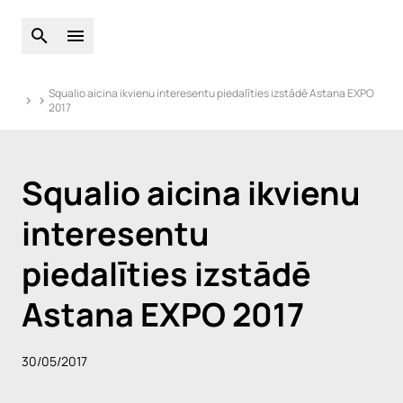
Atveriet globālo meklēšanu
Atveriet galveno izvēlni
Squalio aicina ikvienu interesentu piedalīties izstādē Astana EXPO
2017
Squalio aicina ikvienu
interesentu
piedalīties izstādē
Astana EXPO 2017
30/05/2017