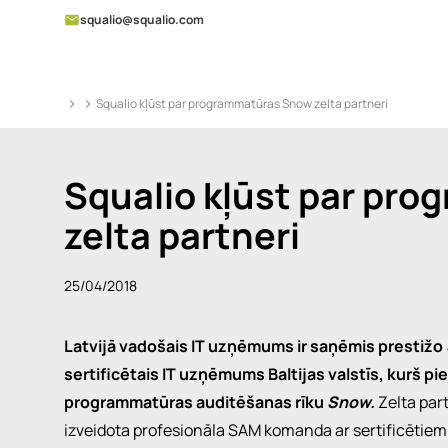
squalio@squalio.com
Squalio kļūst par programmatūras Snow zelta partneri
Squalio kļūst par pr
zelta partneri
25/04/2018
Latvijā vadošais IT uzņēmums ir saņēmis prestižo
sertificētais IT uzņēmums Baltijas valstīs, kurš p
programmatūras auditēšanas rīku
Snow.
Zelta par
izveidota profesionāla SAM komanda ar sertificētie