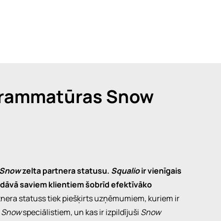
ogrammatūras Snow
Snow
zelta partnera statusu.
Squalio
ir vienīgais
iedāvā saviem klientiem šobrīd efektīvāko
tnera statuss tiek piešķirts uzņēmumiem, kuriem ir
m
Snow
speciālistiem, un kas ir izpildījuši
Snow