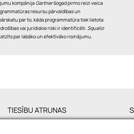
tījumu kompānija
Gartner
šogad pirmo reizi veica
ogrammatūras resursu pārvaldības un
 pārskatu par to, kāda programmatūra tiek lietota
ības vai juridiskie riski ir identificēti.
Squalio
 atzīts par labāko un efektīvāko risinājumu.
TIESĪBU ATRUNAS
S