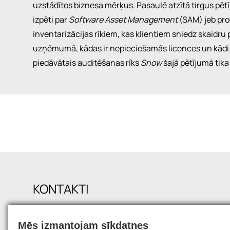
uzstādītos biznesa mērķus. Pasaulē atzītā tirgus pē
izpēti par
Software Asset Management
(SAM) jeb pr
inventarizācijas rīkiem, kas klientiem sniedz skaidru
uzņēmumā, kādas ir nepieciešamās licences un kādi droš
piedāvātais auditēšanas rīks
Snow
šajā pētījumā tika
KONTAKTI
Kr. Valdemāra 21-19, Rīga, LV1010
Mēs izmantojam sīkdatnes
+371 6750 9900