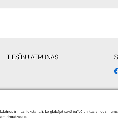
TIESĪBU ATRUNAS
S
 Sīkdatnes ir mazi teksta faili, ko glabājat savā ierīcē un kas sniedz 
otājam draudzīgāku.