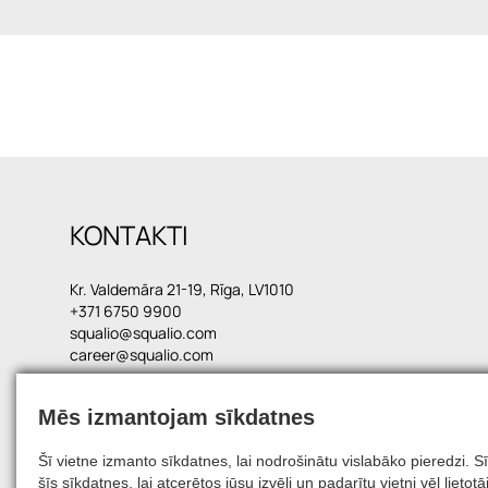
KONTAKTI
Kr. Valdemāra 21-19, Rīga, LV1010
+371 6750 9900
squalio@squalio.com
career@squalio.com
Mēs izmantojam sīkdatnes
© 2026, SQUALIO
Šī vietne izmanto sīkdatnes, lai nodrošinātu vislabāko pieredzi.
šīs sīkdatnes, lai atcerētos jūsu izvēli un padarītu vietni vēl liet