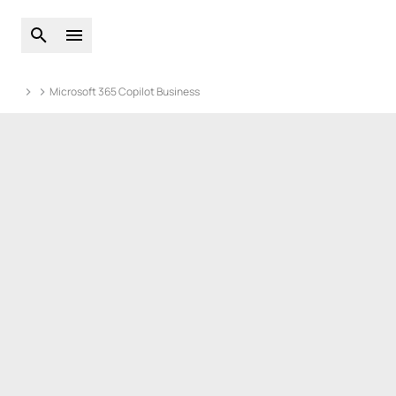
Atveriet globālo meklēšanu
Atveriet galveno izvēlni
Microsoft 365 Copilot Business