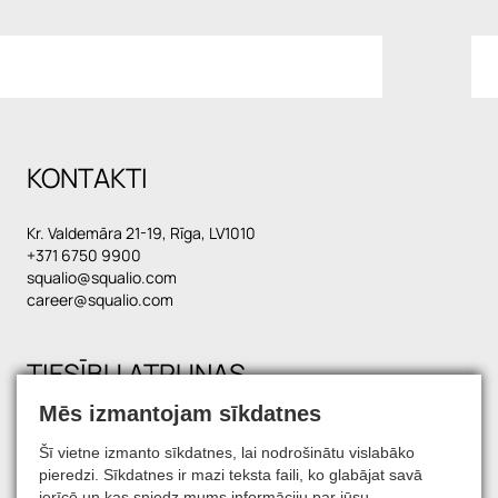
KONTAKTI
Kr. Valdemāra 21-19, Rīga, LV1010
+371 6750 9900
squalio@squalio.com
career@squalio.com
TIESĪBU ATRUNAS
Mēs izmantojam sīkdatnes
Šī vietne izmanto sīkdatnes, lai nodrošinātu vislabāko
SATIECIET MŪS SOCIĀLAJOS TĪKLOS
pieredzi. Sīkdatnes ir mazi teksta faili, ko glabājat savā
ierīcē un kas sniedz mums informāciju par jūsu