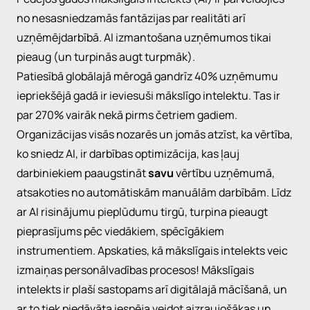
no nesasniedzamās fantāzijas par realitāti arī
uzņēmējdarbībā. AI izmantošana uzņēmumos tikai
pieaug (un turpinās augt turpmāk).
Patiesībā globālajā mērogā
gandrīz 40% uzņēmumu
iepriekšējā gadā ir ieviesuši
mākslīgo intelektu. Tas ir
par 270% vairāk nekā pirms četriem gadiem.
Organizācijas visās nozarēs un jomās atzīst, ka vērtība,
ko sniedz AI, ir darbības optimizācija, kas ļauj
darbiniekiem paaugstināt
savu
vērtību uzņēmumā,
atsakoties no automātiskām manuālām darbībām. Līdz
ar AI risinājumu pieplūdumu tirgū, turpina pieaugt
pieprasījums pēc viedākiem, spēcīgākiem
instrumentiem. Apskaties, kā
mākslīgais intelekts veic
izmaiņas
personālvadības procesos! Mākslīgais
intelekts ir plaší sastopams arī digitālajā mācīšanā, un
ar to tiek piedāvāta iespēja veidot aizraujošākas un