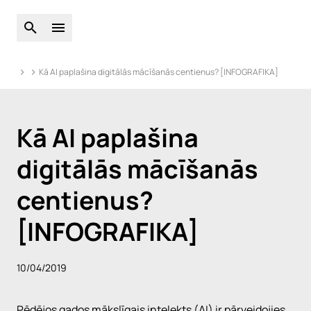
Atveriet globālo meklēšanu
Atveriet galveno izvēlni
Kā AI paplašina digitālās mācīšanās centienus? [INFOGRAFIKA]
Kā AI paplašina
digitālās mācīšanās
centienus?
[INFOGRAFIKA]
10/04/2019
Pēdējos gados mākslīgais intelekts (AI) ir pārveidojies