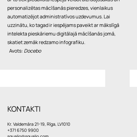
personalizētas mācīšanās pieredzes, vienlaikus
automatizējot administratīvos uzdevumus. Lai
uzzinātu, ko tagad ir iespējams paveikt ar mākslīgā
intelekta pieskāriemu digitālajā mācīšanās jomā,
skatiet zemāk redzamo infografiku.
Avots:
Docebo
KONTAKTI
Kr. Valdemāra 21-19, Rīga, LV1010
+371 6750 9900
squalio@squalio.com