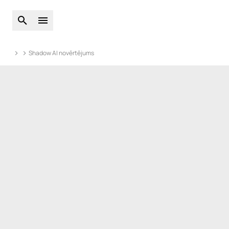
Atveriet globālo meklēšanu
Atveriet galveno izvēlni
Shadow AI novērtējums