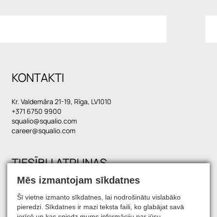
KONTAKTI
Kr. Valdemāra 21-19, Rīga, LV1010
+371 6750 9900
squalio@squalio.com
career@squalio.com
TIESĪBU ATRUNAS
Mēs izmantojam sīkdatnes
Šī vietne izmanto sīkdatnes, lai nodrošinātu vislabāko
SATIECIET MŪS SOCIĀLAJOS TĪKLOS
pieredzi. Sīkdatnes ir mazi teksta faili, ko glabājat savā
ierīcē un kas sniedz mums informāciju par jūsu