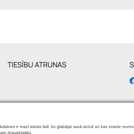
TIESĪBU ATRUNAS
S
 Sīkdatnes ir mazi teksta faili, ko glabājat savā ierīcē un kas sniedz 
otājam draudzīgāku.