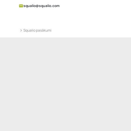
squalio@squalio.com
Squalio pasākumi