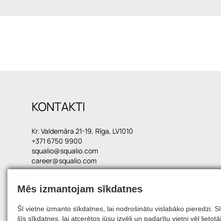
KONTAKTI
Kr. Valdemāra 21-19, Rīga, LV1010
+371 6750 9900
squalio@squalio.com
career@squalio.com
Mēs izmantojam sīkdatnes
© 2026, SQUALIO
Šī vietne izmanto sīkdatnes, lai nodrošinātu vislabāko pieredzi.
šīs sīkdatnes, lai atcerētos jūsu izvēli un padarītu vietni vēl liet